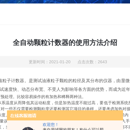
全自动颗粒计数器的使用方法介绍
更新时间：2021-01-20 点击次数：2643
核粒子计数器。是测试油液粒子颗粒的粒径及其分布的仪器，由显微
试速度快、动态分布宽、不受人为影响等各方面的优势，而成为近
预处理。比较容易操作的有加热和稀释两种法。
温度从而降低其运动粘度，但是加热温度不能过高，要低于检测系统所
。对一些不仅需要检测颗粒度还要检测其它项目的单样，还要考虑加热对
。需要注意的是，稀释液中的颗粒终也将被计算在样品颗粒度结果内
的定量误差将直接影响终颗粒度结果。而较好的解决办法是从检测动力源入手
欢迎您！
当检测开始时压缩气泵产生压缩气体迫使样品通过检测窗口，利用不
来自局域网的朋友！有什么可以帮