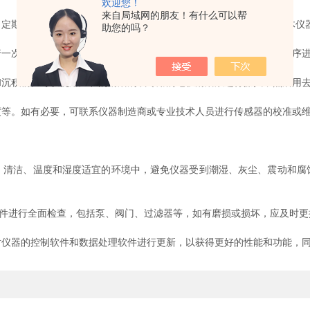
欢迎您！
来自局域网的朋友！有什么可以帮
期更换电解液。一般来说，建议每隔一定时间(如一个月或根据具体仪器
助您的吗？
次全面校准。校准过程需要使用标准颗粒样品，按照仪器的校准程序进
积物。可以使用温和的清洁剂或专用的电极清洁液进行擦拭，然后用去
等。如有必要，可联系仪器制造商或专业技术人员进行传感器的校准或
洁、温度和湿度适宜的环境中，避免仪器受到潮湿、灰尘、震动和腐
件进行全面检查，包括泵、阀门、过滤器等，如有磨损或损坏，应及时更
器的控制软件和数据处理软件进行更新，以获得更好的性能和功能，同