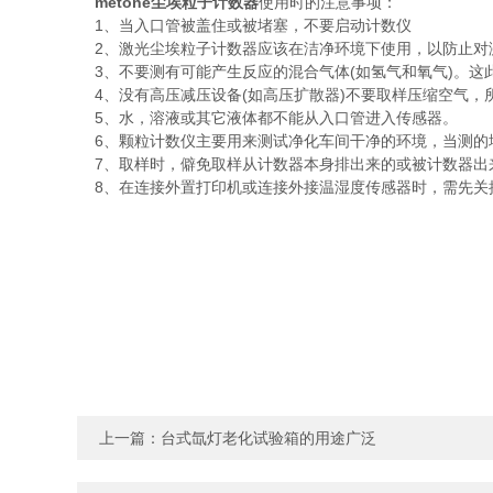
metone尘埃粒子计数器
使用时的注意事项：
1、当入口管被盖住或被堵塞，不要启动计数仪
2、激光尘埃粒子计数器应该在洁净环境下使用，以防止对
3、不要测有可能产生反应的混合气体(如氢气和氧气)。这
4、没有高压减压设备(如高压扩散器)不要取样压缩空气，
5、水，溶液或其它液体都不能从入口管进入传感器。
6、颗粒计数仪主要用来测试净化车间干净的环境，当测的地
7、取样时，僻免取样从计数器本身排出来的或被计数器出
8、在连接外置打印机或连接外接温湿度传感器时，需先关掉
上一篇：
台式氙灯老化试验箱的用途广泛