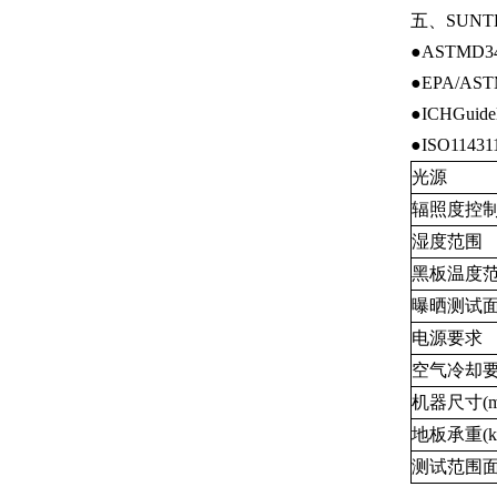
五、SUNT
●ASTMD34
●EPA/AS
●ICHGuid
●ISO11431
光源
辐照度控
湿度范围
黑板温度
曝晒测试
电源要求
空气冷却
机器尺寸(m
地板承重(k
测试范围面