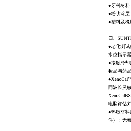
●牙科材
●粉状涂
●塑料及
四、SUNT
●老化测试
水位指示
●接触冷却
妆品与药
●Xeno
同波长灵敏度的
XenoCa
电脑评估
●热敏材料
件）；无