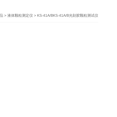
产品
>
液体颗粒测定仪
> KS-41A/BKS-41A/B光刻胶颗粒测试仪