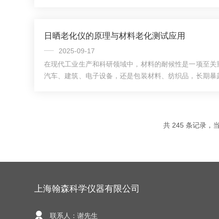
越小；颗粒越小，散射光的θ角就越大。通过测量不同角
米氏散射理论或夫琅霍夫衍射理论，即可计算出样品的粒
析仪的应用场景：1、工业生产水泥建材：通过粒度预测水
日晒老化仪的原理与材料老化测试应用
导生产工艺优化。锂电池材料：控制正负极材料的粒径分
循环寿命。3D打印：精准调控金属或陶瓷粉末的粒...
2025-09-17
在现代工业生产和科研领域中，材料的耐候性是一项至关
汽车、建筑、电子设备，还是包装材料、纺织品，长期暴
自然环境中，都会发生老化、褪色、脆化等现象，影响产
为了模拟这些自然环境因素，加速材料老化过程，日晒老
研发和质量控制中的测试设备。日晒老化仪通过模拟太阳
境因素，对材料进行加速老化测试，从而在短时间内评估
共 245 条记录，当前
是光源系统，通常采用氙弧灯或紫外荧光灯，能够模拟...
上海翰森科学仪器有限公司
联系人：谢先生