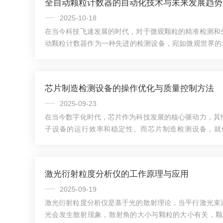
全自动颗粒计数器的自动化技术与未来发展趋势
2025-10-18
在当今科技飞速发展的时代，对于微观颗粒的精准检测和
动颗粒计数器作为一种先进的检测设备，宛如微观世界的精
域发挥着关键作用。全自动颗粒计数器主要基于光学原理
原理的计数器通过激光照射颗粒，当颗粒通过检测区域时
挡，计数器根据散射光或遮挡光的信号变化来检测颗粒的
芯片制造检测设备的操作优化与质量控制方法
是利用颗粒通过小孔时引起的电阻变化来进行检测。它
统、数据处理系统和显示系统等部分组成。进样系统能...
2025-09-23
在当今数字化时代，芯片作为科技发展的核心驱动力，其
子设备的运行效率和稳定性。而芯片制造检测设备，就
士”，在芯片制造的每一个关键环节，都发挥着至关重要
极其复杂且精细的过程，涉及光刻、蚀刻、沉积等多个步
都可能导致芯片性能下降甚至报废。芯片制造检测设备能
激光衍射粒度分析仪的工作原理与应用
全面、细致的检测，确保芯片的质量符合标准。在光刻环
案转移到硅片上的关键步骤，其精度直接决定了芯片的性..
2025-09-19
激光衍射粒度分析仪是基于光的散射理论，当平行激光束
光会发生散射现象，散射角的大小与颗粒的大小有关，颗