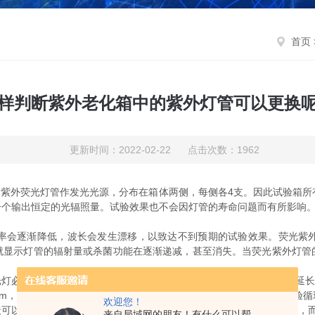
首页
样判断紫外老化箱中的紫外灯管可以更换
更新时间：2022-02-22 点击次数：1962
进口紫外荧光灯管作发光光源，分布在箱体两侧，每侧各4支。因此试验箱所
一个输出恒定的光辐照量。试验效果也不会因灯管的寿命问题而有所影响
会逐渐降低，波长会发生漂移，以致达不到预期的试验效果。荧光紫外
就显示灯管的辐射量或杀菌功能在逐渐递减，甚至消失。当荧光紫外灯管的
。
必须平行安装，灯的中心距离为70mm。正确的更换及保养方法可延长
m，为了受试样品能够均匀的接受光照暴露试验，所以试验样品在试验循
欢迎您！
可以长达12小时，研究结果表明造成这种户外潮湿的主要原因是露水，
来自局域网的朋友！有什么可以帮