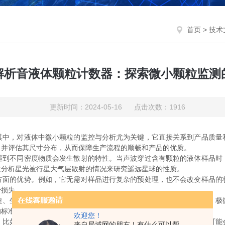
首页
>
技术
解析音液体颗粒计数器：探索微小颗粒监测
更新时间：2024-05-16 点击次数：1916
，对液体中微小颗粒的监控与分析尤为关键，它直接关系到产品质量
，并评估其尺寸分布，从而保障生产流程的顺畅和产品的优质。
遇到不同密度物质会发生散射的特性。当声波穿过含有颗粒的液体样品时
过分析星光被行星大气层散射的情况来研究遥远星球的性质。
的优势。例如，它无需对样品进行复杂的预处理，也不会改变样品的
少损失。
生物制药、化工原料、食品饮料等众多领域。以半导体行业为例，极
的标准。
欢迎您！
如，对于某些特殊类型的液体或者极其细小的颗粒，其检测能力可能
来自局域网的朋友！有什么可以帮